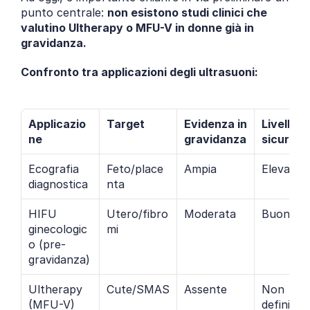
punto centrale: 
non esistono studi clinici che 
valutino Ultherapy o MFU-V in donne già in 
gravidanza.
Confronto tra applicazioni degli ultrasuoni:
Applicazio
Target
Evidenza in 
Livello di 
ne
gravidanza
sicurezz
Ecografia 
Feto/place
Ampia
Elevato
diagnostica
nta
HIFU 
Utero/fibro
Moderata
Buono
ginecologic
mi
o (pre-
gravidanza)
Ultherapy 
Cute/SMAS
Assente
Non 
(MFU-V)
definito