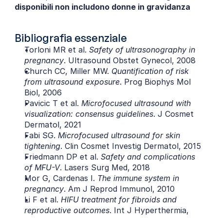
disponibili non includono donne in gravidanza
Bibliografia essenziale
Torloni MR et al. 
Safety of ultrasonography in 
pregnancy
. Ultrasound Obstet Gynecol, 2008
Church CC, Miller MW. 
Quantification of risk 
from ultrasound exposure
. Prog Biophys Mol 
Biol, 2006
Pavicic T et al. 
Microfocused ultrasound with 
visualization: consensus guidelines
. J Cosmet 
Dermatol, 2021
Fabi SG. 
Microfocused ultrasound for skin 
tightening
. Clin Cosmet Investig Dermatol, 2015
Friedmann DP et al. 
Safety and complications 
of MFU-V
. Lasers Surg Med, 2018
Mor G, Cardenas I. 
The immune system in 
pregnancy
. Am J Reprod Immunol, 2010
Li F et al. 
HIFU treatment for fibroids and 
reproductive outcomes
. Int J Hyperthermia, 