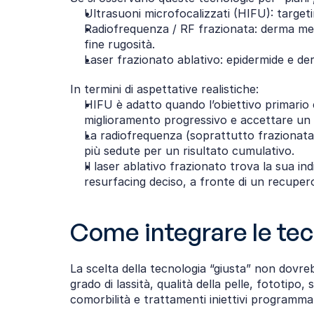
Ultrasuoni microfocalizzati (HIFU): target
Radiofrequenza / RF frazionata: derma medi
fine rugosità.
Laser frazionato ablativo: epidermide e de
In termini di aspettative realistiche:
HIFU è adatto quando l’obiettivo primario è
miglioramento progressivo e accettare un r
La radiofrequenza (soprattutto frazionata
più sedute per un risultato cumulativo.
Il laser ablativo frazionato trova la sua 
resurfacing deciso, a fronte di un recupero
Come integrare le tec
La scelta della tecnologia “giusta” non dovrebb
grado di lassità, qualità della pelle, fototipo,
comorbilità e trattamenti iniettivi programmat