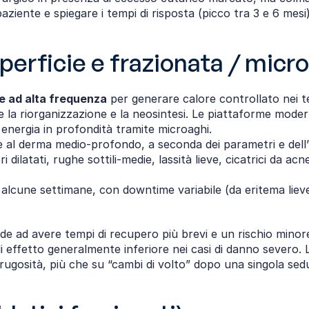
aziente e spiegare i tempi di risposta (picco tra 3 e 6 mesi)
perficie e frazionata / micr
te ad alta frequenza
 per generare calore controllato nei te
rne la riorganizzazione e la neosintesi. Le piattaforme mo
energia in profondità tramite microaghi.
le al derma medio‑profondo, a seconda dei parametri e dell
ri dilatati, rughe sottili‑medie, lassità lieve, cicatrici da acn
i alcune settimane, con downtime variabile (da eritema lieve
ende ad avere tempi di recupero più brevi e un rischio minor
di effetto generalmente inferiore nei casi di danno severo. 
 rugosità, più che su “cambi di volto” dopo una singola sed