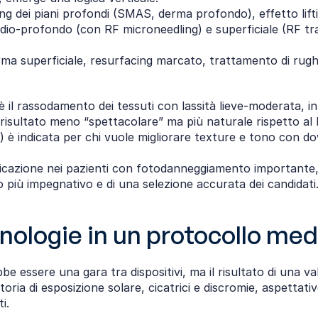
ing dei piani profondi (SMAS, derma profondo), effetto lift
o‑profondo (con RF microneedling) e superficiale (RF trad
rma superficiale, resurfacing marcato, trattamento di rugh
 il rassodamento dei tessuti con lassità lieve‑moderata, in 
isultato meno “spettacolare” ma più naturale rispetto al li
) è indicata per chi vuole migliorare texture e tono con 
indicazione nei pazienti con fotodanneggiamento importante,
 più impegnativo e di una selezione accurata dei candidati
nologie in un protocollo med
e essere una gara tra dispositivi, ma il risultato di una val
 storia di esposizione solare, cicatrici e discromie, aspettat
i.