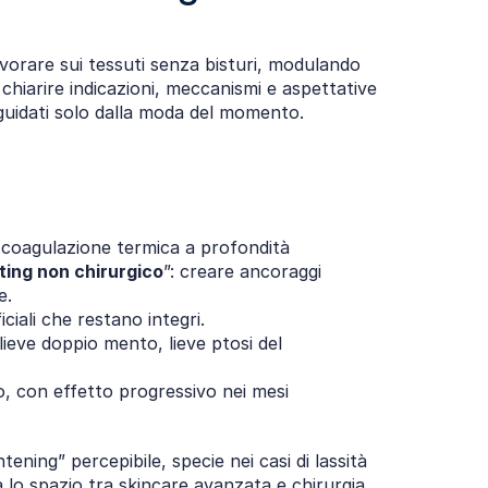
orare sui tessuti senza bisturi, modulando 
chiarire indicazioni, meccanismi e aspettative 
n guidati solo dalla moda del momento.
 coagulazione termica a profondità 
fting non chirurgico
”: creare ancoraggi 
e.
iali che restano integri.
lieve doppio mento, lieve ptosi del 
, con effetto progressivo nei mesi 
ing” percepibile, specie nei casi di lassità 
lo spazio tra skincare avanzata e chirurgia, 