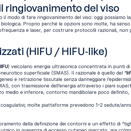
il ringiovanimento del viso
l modo di fare ringiovanimento del viso: oggi possiamo lav
a biologica. Proprio perché le opzioni sono molte, ha senso 
diofrequenza e laser, per costruire protocolli razionali, no
zzati (HIFU / HIFU‑like)
IFU
) veicolano energia ultrasonica concentrata in punti di
eurotico superficiale (SMAS). Il razionale è quello del “
li
genesi e retrazione tissutale senza danneggiare l’epidermid
, con trasmissione dell’energia attraverso i piani superfic
erzo medio e inferiore, contorno mandibolare poco definito, 
ot coagulativi; molte piattaforme prevedono 1–2 sedute/anno
ento della definizione dei contorni e un effetto di “tighten
irurgico in presenza di eccesso cutaneo marcato, ma colma 