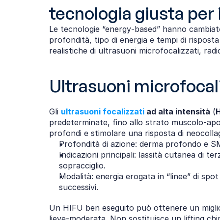
tecnologia giusta per 
Le tecnologie “energy‑based” hanno cambiato i
profondità, tipo di energia e tempi di rispost
realistiche di ultrasuoni microfocalizzati, ra
Ultrasuoni microfocali
Gli 
ultrasuoni focalizzati
 ad alta intensità
 (
H
predeterminate, fino allo strato muscolo‑apon
profondi e stimolare una risposta di neocolla
Profondità di azione: derma profondo e SMAS
Indicazioni principali: lassità cutanea di t
sopracciglio.
Modalità: energia erogata in “linee” di sp
successivi.
Un HIFU ben eseguito può ottenere un miglioram
lieve‑moderata. Non sostituisce un lifting ch