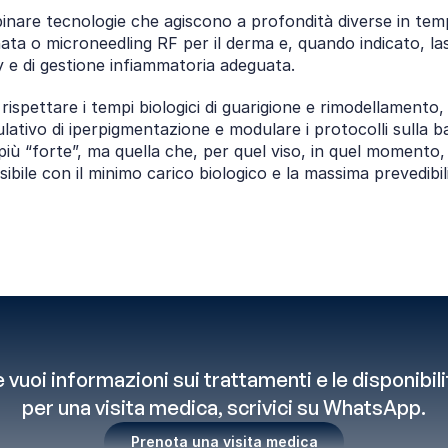
binare tecnologie che agiscono a profondità diverse in temp
ta o microneedling RF per il derma e, quando indicato, lase
y e di gestione infiammatoria adeguata.
ispettare i tempi biologici di guarigione e rimodellamento, ev
lativo di iperpigmentazione e modulare i protocolli sulla bas
o più “forte”, ma quella che, per quel viso, in quel momento
ibile con il minimo carico biologico e la massima prevedibili
 vuoi informazioni sui trattamenti e le disponibilit
per una visita medica, scrivici su WhatsApp.
Prenota una visita medica