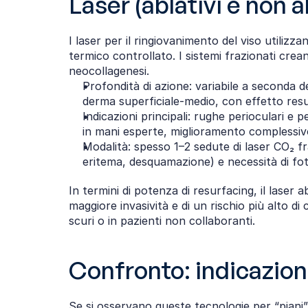
Laser (ablativi e non a
I laser per il ringiovanimento del viso utilizz
termico controllato. I sistemi frazionati cre
neocollagenesi.​
Profondità di azione: variabile a seconda del
derma superficiale‑medio, con effetto resu
Indicazioni principali: rughe perioculari e 
in mani esperte, miglioramento complessivo
Modalità: spesso 1–2 sedute di laser CO₂ fra
eritema, desquamazione) e necessità di fot
In termini di potenza di resurfacing, il laser
maggiore invasività e di un rischio più alto d
scuri o in pazienti non collaboranti.
Confronto: indicazion
Se si osservano queste tecnologie per “piani”