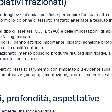
blativi frazionati)
ano lunghezze d’onda specifiche per colpire l’acqua o altri 
ano micro‑colonne di tessuto trattato alternate a tessuto i
 tipo di laser (es. CO₂, Er:YAG) e delle impostazioni; gli ab
rfacing marcato.​
periorali, danno attinico importante, cicatrici acneiche prof
 della qualità cutanea.
zionato intenso possono produrre risultati significativi, a 
oprotezione rigorosa.​
 ablativo resta lo strumento con l’impatto più evidente sulla
i complicanze (iper/ipopigmentazione, cicatrici) se non gest
i, profondità, aspettative
, emerge una logica verticale: