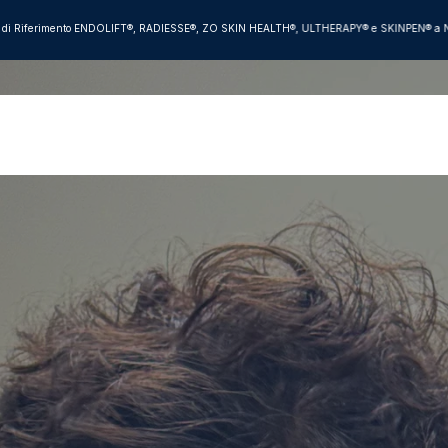
 di Riferimento ENDOLIFT®, RADIESSE®, ZO SKIN HEALTH®, ULTHERAPY® e SKINPEN® a Na