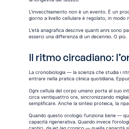
L’invecchiamento non è un evento. È un proces
giorno a livello cellulare è regolato, in modo 
L’età anagrafica descrive quanti anni sono pass
esserci una differenza di un decennio. O più.
Il ritmo circadiano: 
La cronobiologia — la scienza che studia i ri
entrare nella pratica clinica quotidiana. Eppur
Ogni cellula del corpo umano porta al suo inte
circa ventiquattro ore, sincronizzando migliaia 
semplificare. Anche la sintesi proteica, la ri
Quando questo orologio funziona bene — quando
capacità rigenerativa. Quando invece l’orologi
caotici, da jet lag cronico — quella capacità