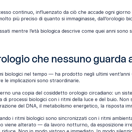
so continuo, influenzato da ciò che accade ogni giorno a l
molto più preciso di quanto si immaginasse, dall’orologio bi
ati mentre l’età biologica descrive come quei anni sono stati
l’orologio che nessuno guarda
tmi biologici nel tempo — ha prodotto negli ultimi vent’ann
e le implicazioni sono straordinarie.
rno una copia del cosiddetto orologio circadiano: un sistem
di processi biologici con i ritmi della luce e del buio. Non s
parazione del DNA, il metabolismo energetico, la risposta im
 i ritmi biologici sono sincronizzati con i ritmi ambiental
o viene alterato — da lavoro notturno, da esposizione irrego
 si riduce. Non in modo vistoso e immediato. In modo silenz