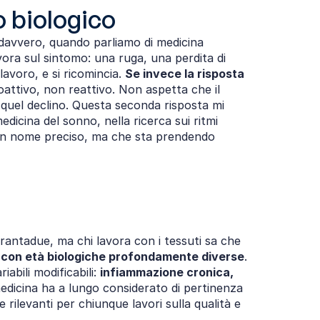
o biologico
avvero, quando parliamo di medicina 
avora sul sintomo: una ruga, una perdita di 
avoro, e si ricomincia. 
Se invece la risposta 
oattivo, non reattivo. Non aspetta che il 
i quel declino. Questa seconda risposta mi 
edicina del sonno, nella ricerca sui ritmi 
a un nome preciso, ma che sta prendendo 
rantadue, ma chi lavora con i tessuti sa che 
i con età biologiche profondamente diverse
. 
bili modificabili: 
infiammazione cronica, 
 medicina ha a lungo considerato di pertinenza 
 rilevanti per chiunque lavori sulla qualità e 