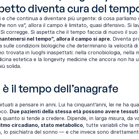
spetto diventa cura del temp
 che continua a diventare più urgente: di cosa parliamo d
he non va”, allora il campo è limitato, quasi difensivo. Si l
Si corregge. Si aspetta che il tempo faccia di nuovo il suo l
mantenersi nel tempo”, allora il campo si apre
. Diventa pr
ra sulle condizioni biologiche che determinano la velocità d
’ho trovata in luoghi inaspettati: nella cronobiologia, nella m
medicina estetica e la longevity medicine che ancora non h
ù solida.
 è il tempo dell’anagrafe
uati a pensare in anni. Lui ha cinquant’anni, lei ne ha qua
co. 
Due pazienti della stessa età possono avere tessut
quanto si tende a credere. Dipende, in larga misura, da varia
ritmo circadiano, stato metabolico
, tutte variabili che la
nista, lo psichiatra del sonno — e che invece sono direttamente