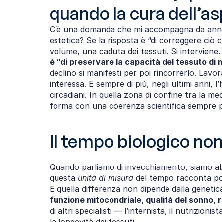
quando la cura dell’a
C’è una domanda che mi accompagna da anni e
estetica? Se la risposta è “di correggere ciò c
volume, una caduta dei tessuti. Si interviene. 
è “di preservare la capacità del tessuto di 
declino si manifesti per poi rincorrerlo. Lavo
interessa. E sempre di più, negli ultimi anni, l
circadiani. In quella zona di confine tra la 
forma con una coerenza scientifica sempre pi
Il tempo biologico non
Quando parliamo di invecchiamento, siamo abit
questa 
unità di misura 
del tempo racconta po
E quella differenza non dipende dalla genetica 
funzione mitocondriale, qualità del sonno, 
di altri specialisti — l’internista, il nutrizio
la longevità dei tessuti.