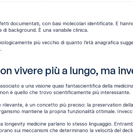
ti documentati, con basi molecolari identificate. E hanno i
e di background. È una variabile clinica.
logicamente più vecchio di quanto l’età anagrafica sugger
.
on vivere più a lungo, ma in
ociato a una visione quasi fantascientifica della medicina: l’
 non è quello che trovo scientificamente più interessante.
 rilevante, è un concetto più preciso: la preservation dell
’organismo mantiene la propria funzionalità ottimale. Invec
la longevity medicine parlano lo stesso linguaggio. Entramb
orano sui meccanismi che determinano la velocità del declin