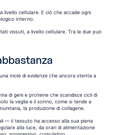
ivello cellulare. E ciò che accade ogni 
ologico interno.
 vissuti, a livello cellulare. Tra le due può 
 abbastanza
i una mole di evidenze che ancora stenta a 
a di geni e proteine che scandisce cicli di 
olo la veglia e il sonno, come si tende a 
munitaria, la produzione di collagene.
i — il tessuto ha accesso alla sua piena 
lare alla luce, da orari di alimentazione 
ioso, progressivo, cumulativo.