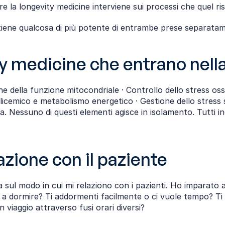
ntre la longevity medicine interviene sui processi che quel r
ttiene qualcosa di più potente di entrambe prese separata
vity medicine che entrano nell
 della funzione mitocondriale · Controllo dello stress ossida
licemico e metabolismo energetico · Gestione dello stress s
 Nessuno di questi elementi agisce in isolamento. Tutti inc
azione con il paziente
 sul modo in cui mi relaziono con i pazienti. Ho imparato
 a dormire? Ti addormenti facilmente o ci vuole tempo? Ti s
 viaggio attraverso fusi orari diversi?