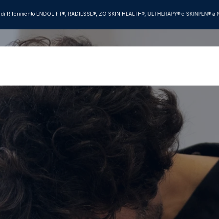
 di Riferimento ENDOLIFT®, RADIESSE®, ZO SKIN HEALTH®, ULTHERAPY® e SKINPEN® a Na