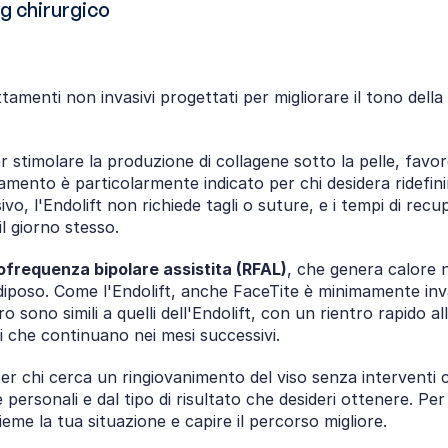
ing chirurgico
tamenti non invasivi progettati per migliorare il tono della pe
r stimolare la produzione di collagene sotto la pelle, favor
mento è particolarmente indicato per chi desidera ridefinir
vo, l'Endolift non richiede tagli o suture, e i tempi di r
il giorno stesso.
ofrequenza bipolare assistita (RFAL)
, che genera calore n
 adiposo. Come l'Endolift, anche FaceTite è minimamente in
sono simili a quelli dell'Endolift, con un rientro rapido alle a
i che continuano nei mesi successivi.
per chi cerca un ringiovanimento del viso senza interventi chi
 personali e dal tipo di risultato che desideri ottenere. Pe
sieme la tua situazione e capire il percorso migliore.