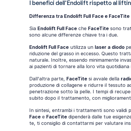
I benefici dell'Endolift rispetto al lift
Differenza tra Endolift Full Face e FaceTite
Sia 
Endolift Full Face
 che 
FaceTite
 sono trat
sono alcune differenze chiave tra i due.
Endolift Full Face
 utilizza un 
laser a diodo 
pe
riduzione del grasso in eccesso. Questo tratta
naturale. Inoltre, essendo minimamente invasi
ai pazienti di tornare alla loro vita quotidiana 
Dall'altra parte, 
FaceTite
 si avvale della 
radi
produzione di collagene e ridurre il tessuto
penetrazione sotto la pelle. I tempi di recupero 
subito dopo il trattamento, con migliorament
In sintesi, entrambi i trattamenti sono validi 
Face
 e 
FaceTite
 dipenderà dalle tue esigenze
te, ti consiglio di contattarmi per valutare in