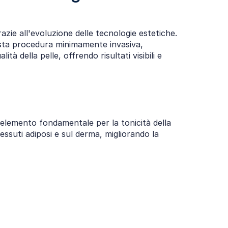
Il desiderio di ringiovanire il viso senza ricorrere a interventi invasivi è sempre più diffuso, soprattutto grazie all'evoluzione delle tecnologie estetiche. 
uesta procedura minimamente invasiva, 
tà della pelle, offrendo risultati visibili e 
 elemento fondamentale per la tonicità della 
essuti adiposi e sul derma, migliorando la 